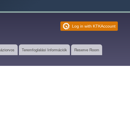
Log in with KTKAccount
háziorvos
Teremfoglalási Információk
Reserve Room