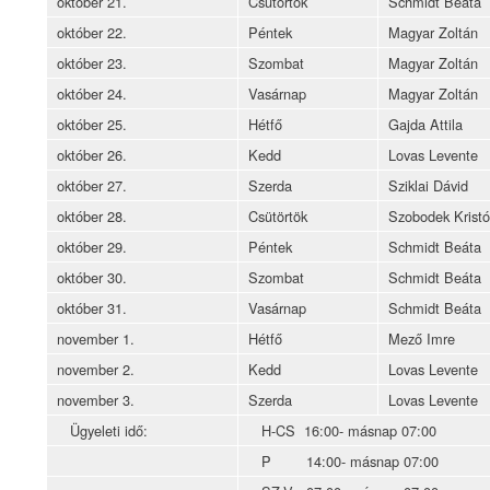
október 21.
Csütörtök
Schmidt Beáta
október 22.
Péntek
Magyar Zoltán
október 23.
Szombat
Magyar Zoltán
október 24.
Vasárnap
Magyar Zoltán
október 25.
Hétfő
Gajda Attila
október 26.
Kedd
Lovas Levente
október 27.
Szerda
Sziklai Dávid
október 28.
Csütörtök
Szobodek Kristó
október 29.
Péntek
Schmidt Beáta
október 30.
Szombat
Schmidt Beáta
október 31.
Vasárnap
Schmidt Beáta
november 1.
Hétfő
Mező Imre
november 2.
Kedd
Lovas Levente
november 3.
Szerda
Lovas Levente
Ügyeleti idő:
H-CS 16:00- másnap 07:00
P 14:00- másnap 07:00