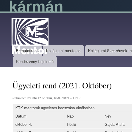
kármán
Mentor
User login
Bemutatkozó
Kollégiumi mentorok
Kollégiumi Szekrények I
Rendezvény bejelentő
Ügyeleti rend (2021. Október)
Submitted by
attis17
on Thu, 10/07/2021 - 11:19
KTK mentorok ügyeletes beosztása októberben
Dátum
Nap
Név
október 4.
Hétfő
Gajda Attila