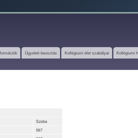
Skip to
main
content
nformációk
Ügyeleti beosztás
Kollégiumi élet szabályai
Kollégiumi 
Szoba
567