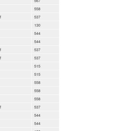
567
558
f
537
130
544
544
f
537
f
537
515
515
558
558
558
f
537
544
544