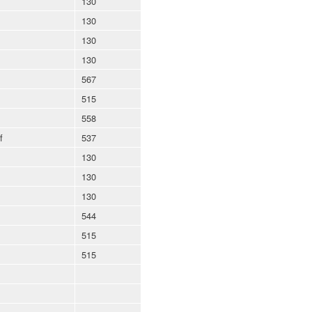
130
130
130
130
567
515
558
f
537
130
130
130
544
515
515