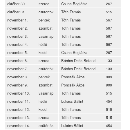
október 30.
szerda
Csuha Boglárka
267
október 31.
csütörtök
Tóth Tamás
515
november 1.
péntek
Tóth Tamás
567
november 2.
szombat
Tóth Tamás
567
november 3.
vasárnap
Tóth Tamás
567
november 4.
hétfő
Tóth Tamás
567
november 5.
kedd
Csuha Boglárka
267
november 6.
szerda
Bárdos Deák Botond
133
november 7.
csütörtök
Bárdos Deák Botond
133
november 8.
péntek
Poncsák Ákos
909
november 9.
szombat
Poncsák Ákos
909
november 10.
vasárnap
Tóth Tamás
515
november 11.
hétfő
Lukács Bálint
454
november 12.
kedd
Tóth Tamás
515
november 13.
szerda
Tóth Tamás
515
november 14.
csütörtök
Lukács Bálint
454