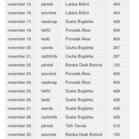
november 15.
péntek
Lukács Bálint
454
november 16.
szombat
Lukács Bálint
454
november 17.
vasárnap
Szalai Boglárka
428
november 18.
hétfő
Poncsák Ákos
909
november 19.
kedd
Poncsák Ákos
909
november 20.
szerda
Csuha Boglárka
267
november 21.
csütörtök
Csuha Boglárka
267
november 22.
péntek
Bárdos Deák Botond
133
november 23.
szombat
Poncsák Ákos
909
november 24.
vasárnap
Poncsák Ákos
909
november 25.
hétfő
Szalai Boglárka
428
november 26.
kedd
Szalai Boglárka
428
november 27.
szerda
Szalai Boglárka
428
november 28.
csütörtök
Szalai Boglárka
428
november 29.
péntek
Tóth Tamás
515
november 30.
szombat
Bárdos Deák Botond
133