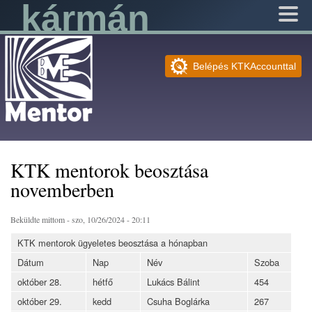
kármán
Ugrás a
tartalomra
Mentor
Bejelentkezés
Belépés KTKAccounttal
KTK mentorok beosztása
novemberben
Beküldte
mittom
- szo, 10/26/2024 - 20:11
KTK mentorok ügyeletes beosztása a hónapban
Dátum
Nap
Név
Szoba
október 28.
hétfő
Lukács Bálint
454
október 29.
kedd
Csuha Boglárka
267