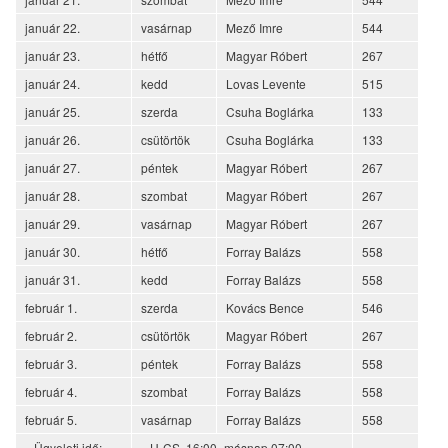
január 22.
vasárnap
Mező Imre
544
január 23.
hétfő
Magyar Róbert
267
január 24.
kedd
Lovas Levente
515
január 25.
szerda
Csuha Boglárka
133
január 26.
csütörtök
Csuha Boglárka
133
január 27.
péntek
Magyar Róbert
267
január 28.
szombat
Magyar Róbert
267
január 29.
vasárnap
Magyar Róbert
267
január 30.
hétfő
Forray Balázs
558
január 31.
kedd
Forray Balázs
558
február 1.
szerda
Kovács Bence
546
február 2.
csütörtök
Magyar Róbert
267
február 3.
péntek
Forray Balázs
558
február 4.
szombat
Forray Balázs
558
február 5.
vasárnap
Forray Balázs
558
Ügyeleti idő:
H-CS 16:00- másnap 07:00