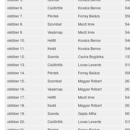
október 6.
Csütörtök
Kovács Bence
54
október 7.
Péntek
Forray Balázs
55
október 8.
Szombat
Mező Imre
54
október 9.
Vasárnap
Mező Imre
54
október 10.
Hétfő
Kovács Bence
54
október 11.
Kedd
Kovács Bence
54
október 12.
Szerda
Csuha Boglárka
13
október 13.
Csütörtök
Lovas Levente
51
október 14.
Péntek
Forray Balázs
55
október 15.
Szombat
Magyar Róbert
26
október 16.
Vasárnap
Magyar Róbert
26
október 17.
Hétfő
Mező Imre
54
október 18.
Kedd
Magyar Róbert
26
október 19.
Szerda
Gajda Attila
56
október 20.
Csütörtök
Lovas Levente
51
október 21.
Péntek
Forray Balázs
55