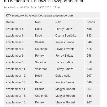
KTK mentorok beosztása szeptemberben
Submitted by
attis17
on Mon, 09/12/2022 - 23:46
KTK mentorok ügyeletes beosztása szeptemberben
Dátum
Nap
Név
Szoba
szeptember 5.
Hétfő
Forray Balázs
558
szeptember 6.
Kedd
Csuha Boglárka
133
szeptember 7.
Szerda
Kovács Bence
546
szeptember 8.
Csütörtök
Lovas Levente
515
szeptember 9.
Péntek
Forray Balázs
558
szeptember 10.
Szombat
Forray Balázs
558
szeptember 11.
Vasárnap
Forray Balázs
558
szeptember 12.
Hétfő
Gajda Attila
567
szeptember 13.
Kedd
Kovács Bence
546
szeptember 14.
Szerda
Magyar Róbert
267
szeptember 15.
Csütörtök
Magyar Róbert
546
szeptember 16.
Péntek
Magyar Róbert
267