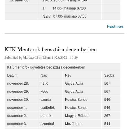
P 14:00- másnap 07:00
SZ-V 07:00- másnap 07:00
about KTK mentorok beosztása januárban
Read more
KTK Mentorok beosztása decemberben
Submitted by
bkovacs02
on Mon, 11/28/2022 - 19:29
KTK mentorok ügyeletes beosztása decemberben
Dátum
Nap
Név
Szoba
november 28.
hétfő
Gajda Attila
567
november 29.
kedd
Gajda Attila
567
november 30.
szerda
Kovács Bence
546
december 1.
csütörtök
Kovács Bence
546
december 2.
péntek
Magyar Róbert
267
december 3.
szombat
Mező Imre
544