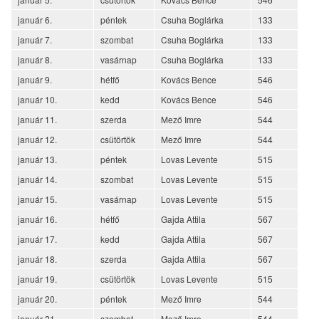
január 6.
péntek
Csuha Boglárka
133
január 7.
szombat
Csuha Boglárka
133
január 8.
vasárnap
Csuha Boglárka
133
január 9.
hétfő
Kovács Bence
546
január 10.
kedd
Kovács Bence
546
január 11.
szerda
Mező Imre
544
január 12.
csütörtök
Mező Imre
544
január 13.
péntek
Lovas Levente
515
január 14.
szombat
Lovas Levente
515
január 15.
vasárnap
Lovas Levente
515
január 16.
hétfő
Gajda Attila
567
január 17.
kedd
Gajda Attila
567
január 18.
szerda
Gajda Attila
567
január 19.
csütörtök
Lovas Levente
515
január 20.
péntek
Mező Imre
544
január 21.
szombat
Mező Imre
544