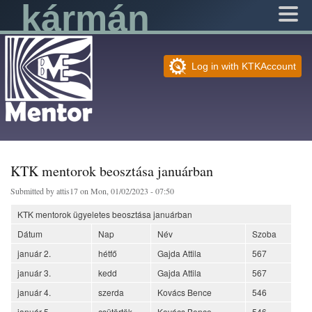
kármán
Skip to
main
content
Mentor
User login
Log in with KTKAccount
KTK mentorok beosztása januárban
Submitted by
attis17
on Mon, 01/02/2023 - 07:50
KTK mentorok ügyeletes beosztása januárban
Dátum
Nap
Név
Szoba
január 2.
hétfő
Gajda Attila
567
január 3.
kedd
Gajda Attila
567
január 4.
szerda
Kovács Bence
546
január 5.
csütörtök
Kovács Bence
546