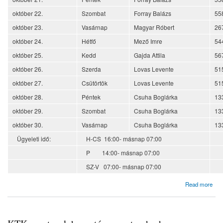
október 22.
Szombat
Forray Balázs
55
október 23.
Vasárnap
Magyar Róbert
26
október 24.
Hétfő
Mező Imre
54
október 25.
Kedd
Gajda Attila
56
október 26.
Szerda
Lovas Levente
51
október 27.
Csütörtök
Lovas Levente
51
október 28.
Péntek
Csuha Boglárka
13
október 29.
Szombat
Csuha Boglárka
13
október 30.
Vasárnap
Csuha Boglárka
13
Ügyeleti idő:
H-CS 16:00- másnap 07:00
P 14:00- másnap 07:00
SZ-V 07:00- másnap 07:00
about KTK mentorok beosztása októberben
Read more