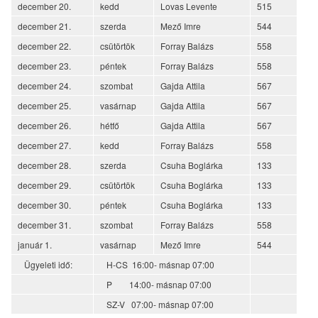
december 20.
kedd
Lovas Levente
515
december 21.
szerda
Mező Imre
544
december 22.
csütörtök
Forray Balázs
558
december 23.
péntek
Forray Balázs
558
december 24.
szombat
Gajda Attila
567
december 25.
vasárnap
Gajda Attila
567
december 26.
hétfő
Gajda Attila
567
december 27.
kedd
Forray Balázs
558
december 28.
szerda
Csuha Boglárka
133
december 29.
csütörtök
Csuha Boglárka
133
december 30.
péntek
Csuha Boglárka
133
december 31.
szombat
Forray Balázs
558
január 1.
vasárnap
Mező Imre
544
Ügyeleti idő:
H-CS 16:00- másnap 07:00
P 14:00- másnap 07:00
SZ-V 07:00- másnap 07:00