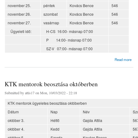
november 25.
péntek
Kovács Bence
546
november 26.
szombat
Kovács Bence
546
november 27.
vasárnap
Kovács Bence
546
Ügyeleti idő:
H-CS 16:00- másnap 07:00
P 14:00- másnap 07:00
SZ-V 07:00- másnap 07:00
about KTK mentorok ügyeletes beosztása novemberben
Read more
KTK mentorok beosztása októberben
Submitted by
attis17
on Mon, 10/03/2022 - 22:18
KTK mentorok ügyeletes beosztása októberben
Dátum
Nap
Név
Sz
október 3.
Hétfő
Gajda Attila
56
október 4.
Kedd
Gajda Attila
56
október 5.
Szerda
Kovács Bence
54