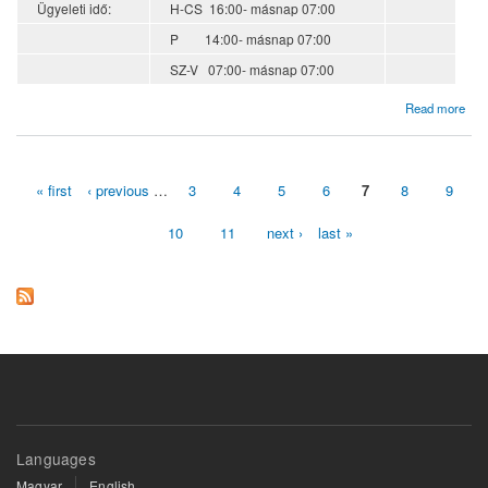
Ügyeleti idő:
H-CS 16:00- másnap 07:00
P 14:00- másnap 07:00
SZ-V 07:00- másnap 07:00
about KTK mentorok beosztása szeptemberben
Read more
« first
‹ previous
…
3
4
5
6
7
8
9
Pages
10
11
next ›
last »
Languages
Magyar
English