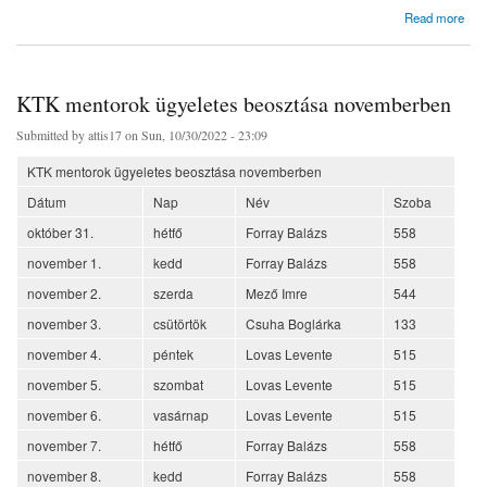
about KTK Mentorok beosztása decemberben
Read more
KTK mentorok ügyeletes beosztása novemberben
Submitted by
attis17
on Sun, 10/30/2022 - 23:09
KTK mentorok ügyeletes beosztása novemberben
Dátum
Nap
Név
Szoba
október 31.
hétfő
Forray Balázs
558
november 1.
kedd
Forray Balázs
558
november 2.
szerda
Mező Imre
544
november 3.
csütörtök
Csuha Boglárka
133
november 4.
péntek
Lovas Levente
515
november 5.
szombat
Lovas Levente
515
november 6.
vasárnap
Lovas Levente
515
november 7.
hétfő
Forray Balázs
558
november 8.
kedd
Forray Balázs
558