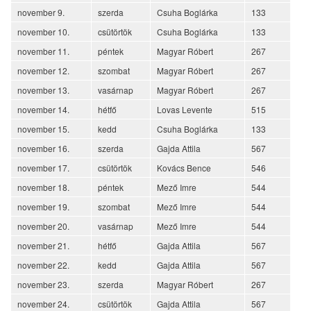
november 9.
szerda
Csuha Boglárka
133
november 10.
csütörtök
Csuha Boglárka
133
november 11.
péntek
Magyar Róbert
267
november 12.
szombat
Magyar Róbert
267
november 13.
vasárnap
Magyar Róbert
267
november 14.
hétfő
Lovas Levente
515
november 15.
kedd
Csuha Boglárka
133
november 16.
szerda
Gajda Attila
567
november 17.
csütörtök
Kovács Bence
546
november 18.
péntek
Mező Imre
544
november 19.
szombat
Mező Imre
544
november 20.
vasárnap
Mező Imre
544
november 21.
hétfő
Gajda Attila
567
november 22.
kedd
Gajda Attila
567
november 23.
szerda
Magyar Róbert
267
november 24.
csütörtök
Gajda Attila
567